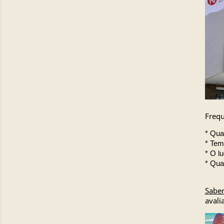
Frequ
* Qua
* Tem
* O lu
* Qua
Saben
avali