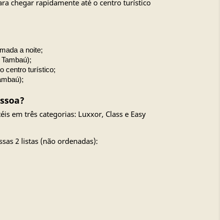
ra chegar rapidamente até o centro turístico
mada a noite;
o Tambaú);
centro turístico;
Tambaú);
essoa?
is em três categorias: Luxxor, Class e Easy
ssas 2 listas (não ordenadas):