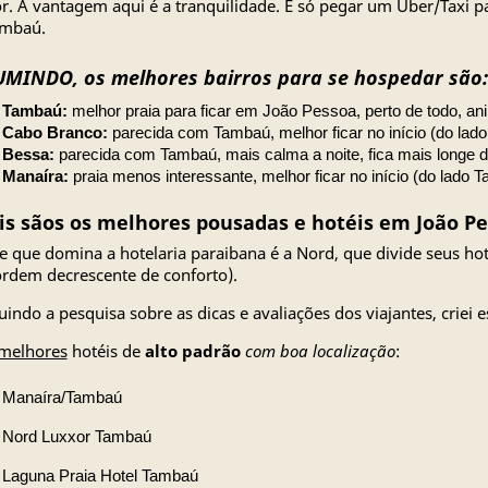
. A vantagem aqui é a tranquilidade. É só pegar um Uber/Taxi pa
ambaú.
MINDO, os melhores bairros para se hospedar são:
Tambaú:
melhor praia para ficar em João Pessoa, perto de todo, ani
Cabo Branco:
parecida com Tambaú, melhor ficar no início (do lad
Bessa:
parecida com Tambaú, mais calma a noite, fica mais longe do 
Manaíra:
praia menos interessante, melhor ficar no início (do lado 
s sãos os melhores pousadas e hotéis em João P
e que domina a hotelaria paraibana é a Nord, que divide seus hoté
rdem decrescente de conforto).
guindo a pesquisa sobre as dicas e avaliações dos viajantes, criei e
melhores
hotéis de
alto padrão
com boa localização
:
Manaíra/Tambaú
Nord Luxxor Tambaú
Laguna Praia Hotel Tambaú