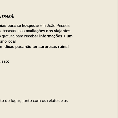
NTRARÁ:
aias para se hospedar
em João Pessoa
s
, baseado nas
avaliações dos viajantes
 gratuita para
receber Informações + um
smo local
com
dicas para não ter surpresas ruins!
isão:
to do lugar, junto com os relatos e as