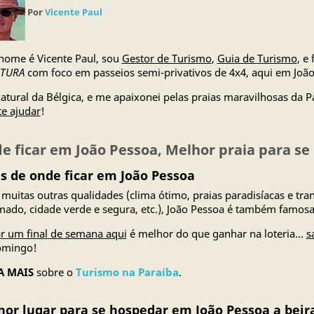
Por
Vicente Paul
ome é Vicente Paul, sou
Gestor de Turismo
,
Guia de Turismo
, e
LTURA
com foco em passeios semi-privativos de 4x4, aqui em João
atural da Bélgica, e me apaixonei pelas praias maravilhosas da Pa
te ajudar
!
e ficar em João Pessoa, Melhor praia para s
s de onde ficar em João Pessoa
 muitas outras qualidades (clima ótimo, praias paradisíacas e tran
ado, cidade verde e segura, etc.), João Pessoa é também famosa 
r um final de semana aqui
é melhor do que ganhar na loteria...
s
omingo!
A MAIS
sobre o
Turismo na Paraíba
.
or lugar para se hospedar em João Pessoa a beir