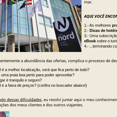
mar.
AQUI VOCÊ ENCO
1.- As melhores
pr
2.-
Dicas de hotéi
3.- Uma subscrição
eBook
sobre o turi
4.- ...terminando 
entemente a abundância das ofertas, complica o processo de dec
l é a melhor localização, será que fica perto de todo?
 uma praia boa perto para poder aproveitar?
gar é tranquilo e seguro?
l é a faixa de preços? (confira no buscador abaixo!)
do dessas dificuldades
, eu resolvi juntar aqui o meu conhecimen
ações dos meus clientes e dos outros viajantes.