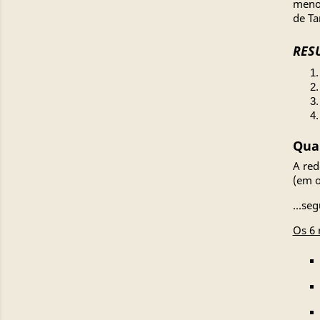
menor
de T
RESU
Quai
A red
(em o
...se
Os 6 