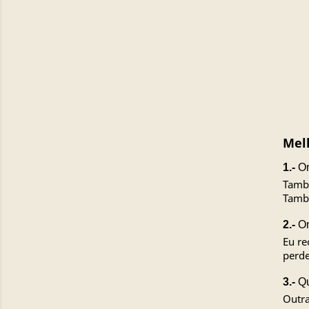
Melh
1.-
On
Tamba
Tamba
2.-
On
Eu re
perde
3.-
Qu
Outra