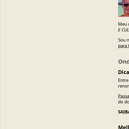
Meu n
E CU
Sou n
para 
Ond
Dica
Entre
renom
Passa
do d
SAIB
Melh