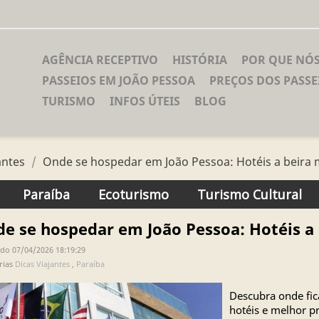
AGÊNCIA RECEPTIVO
HISTÓRIA
POR QUE NÓ
PASSEIOS EM JOÃO PESSOA
PREÇOS DOS PASSE
TURISMO
INFOS ÚTEIS
BLOG
antes
Onde se hospedar em João Pessoa: Hotéis a beira 
Paraíba
Ecoturismo
Turismo Cultural
e se hospedar em João Pessoa: Hotéis a
do 07/04/2026 18:19:29
rias
Dicas Viajantes
,
Paraíba
Descubra onde fic
hotéis e melhor p