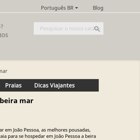

Blog
Português BR
S?

IOS
mar
Praias
Dicas Viajantes
 beira mar
ar em João Pessoa, as melhores pousadas,
raia para se hospedar em João Pessoa a beira