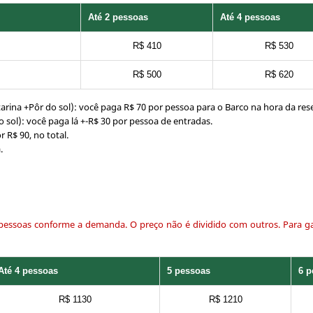
Até 2 pessoas
Até 4 pessoas
R$ 410
R$ 530
R$ 500
R$ 620
arina +Pôr do sol): você paga R$ 70 por pessoa para o Barco na hora da res
 sol): você paga lá +-R$ 30 por pessoa de entradas.
r R$ 90, no total.
.
essoas conforme a demanda. O preço não é dividido com outros. Para garan
Até 4 pessoas
5 pessoas
6 p
R$ 1130
R$ 1210