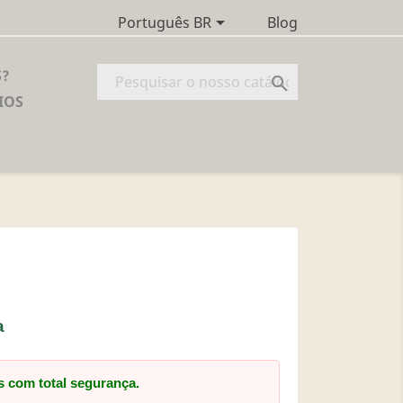

Blog
Português BR
S?

IOS
a
s com total segurança.