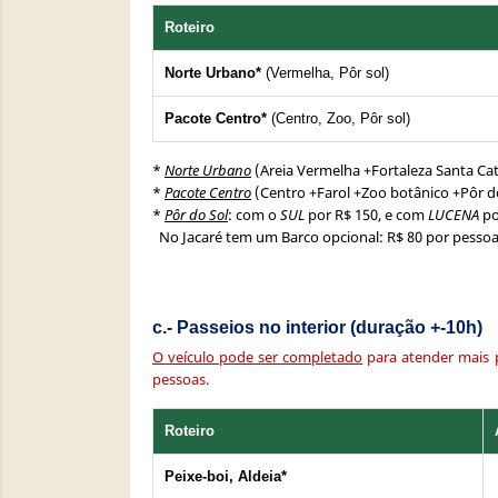
Roteiro
Norte Urbano*
(Vermelha, Pôr sol)
Pacote Centro*
(Centro, Zoo, Pôr sol)
*
Norte Urbano
(Areia Vermelha +Fortaleza Santa Cat
*
Pacote Centro
(Centro +Farol +Zoo botânico +Pôr do
*
Pôr do Sol
: com o
SUL
por R$ 150, e com
LUCENA
po
No Jacaré tem um Barco opcional: R$ 80 por pessoa
c.- Passeios no interior (duração +-10h)
O veículo pode ser completado
para atender mais p
pessoas.
Roteiro
Peixe-boi, Aldeia*