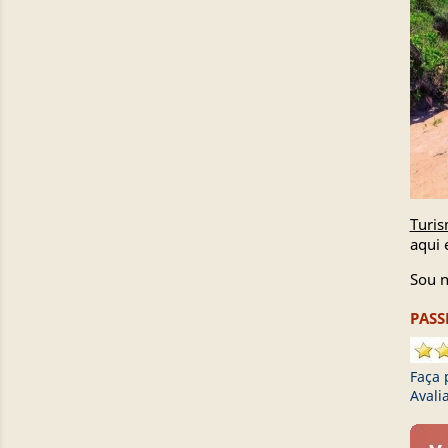
Turi
aqui 
Sou n
PASS
Faça 
Avali