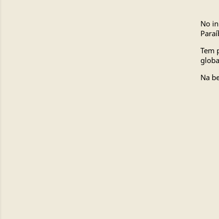
No in
Paraí
Tem p
globa
Na be