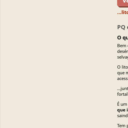
...l
PQ 
O qu
Bem d
desér
selva
O lit
que m
acess
...ju
forta
É u
que 
saind
Tem p