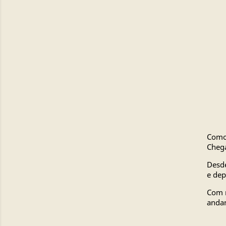
Como 
Chega
Desde
e dep
Com m
andan