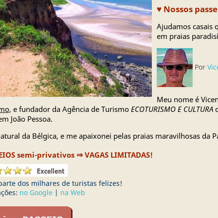
♥ Nossos passe
Ajudamos casais q
em praias paradisí
Por
Vic
Meu nome é Vicen
smo
, e fundador da Agência de Turismo
ECOTURISMO E CULTURA
c
em João Pessoa.
atural da Bélgica, e me apaixonei pelas praias maravilhosas da Pa
⇒
EIOS semi-privativos
VAGAS LIMITADAS!
parte dos milhares de turistas felizes!
ações:
no Google
|
na Web