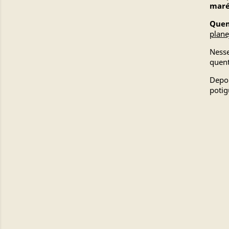
maré
Quem
plane
Nesse
quent
Depoi
potig