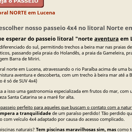
itoral NORTE em Lucena
escolher nosso passeio 4x4 no litoral Norte 
e esperar do passeio litoral "norte
aventura
em L
iferenciado do sul, permitindo trechos a beira mar nas praias de
ticos, passando pela praia do Holandês, a praia da Gameleira, pr
gem Barra de Miriri.
oral norte em Lucena, atravessando o rio Paraíba acima de uma b
istura aventura e descoberta, com um trecho à beira mar até a Ba
o é só de SUV 4x4)
nta a isso uma gastronomia especializada em frutos do mar, com u
leza Santa Catarina se a maré for alta.
m
passeio perfeito para aqueles que buscam o contato com a natur
impera a tranquilidade
de um paraíso perdido! Tão perdido qu
o com veículo 4x4 adaptado por causa do acesso complicado.
iscinas naturais?
Tem piscinas maravilhosas sim, mas
como to