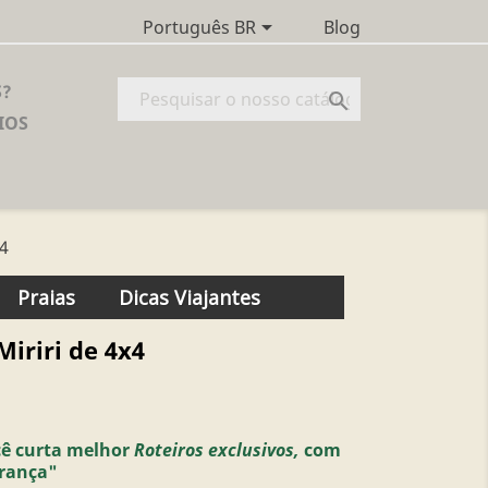

Blog
Português BR
S?

IOS
x4
Praias
Dicas Viajantes
Miriri de 4x4
cê curta melhor
Roteiros exclusivos,
com
urança"