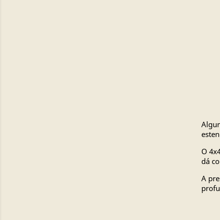
Algun
esten
O 4x4
dá co
A pre
profu