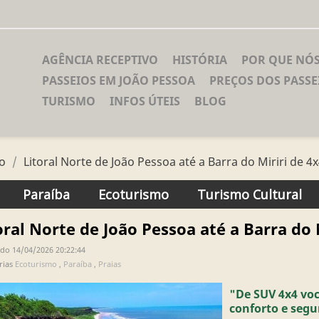
AGÊNCIA RECEPTIVO
HISTÓRIA
POR QUE NÓ
PASSEIOS EM JOÃO PESSOA
PREÇOS DOS PASSE
TURISMO
INFOS ÚTEIS
BLOG
o
Litoral Norte de João Pessoa até a Barra do Miriri de 4
Paraíba
Ecoturismo
Turismo Cultural
oral Norte de João Pessoa até a Barra do 
do 14/04/2026 20:22:44
rias
Ecoturismo
,
Paraíba
,
Praias
"De SUV 4x4 vo
conforto e seg