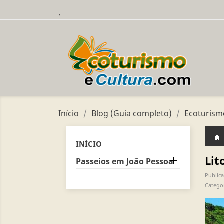
.
Início
Blog (Guia completo)
Ecoturism
INÍCIO
Lit

Passeios em João Pessoa
Publica
Catego